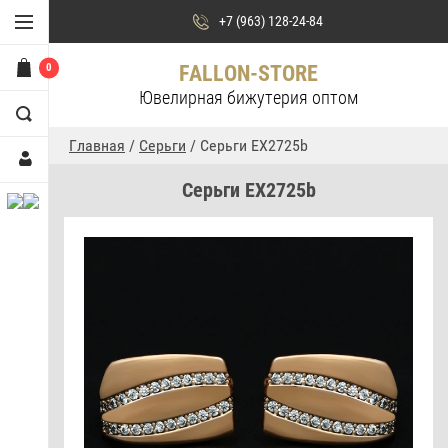
+7 (963) 128-24-84
0
FALLON-STORE
Ювелирная бижутерия оптом
Главная
/
Серьги
/ Серьги EX2725b
Серьги EX2725b