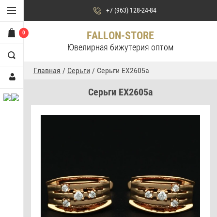
+7 (963) 128-24-84
0
FALLON-STORE
Ювелирная бижутерия оптом
Главная
/
Серьги
/ Серьги EX2605a
Серьги EX2605a