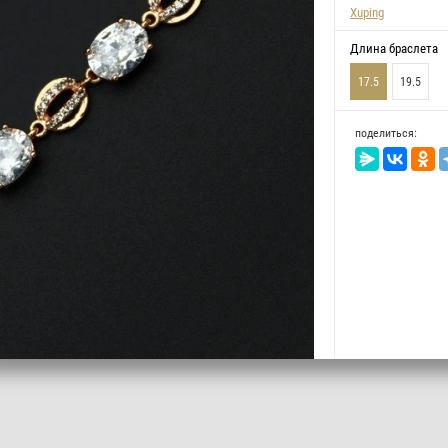
Xuping
Длина браслета
17.5
19.5
поделиться: